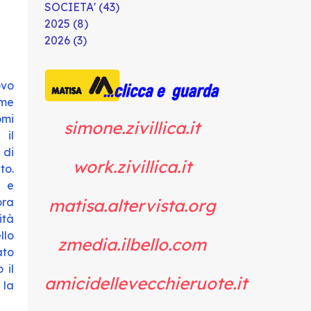
SOCIETA' (43)
2025 (8)
2026 (3)
ovo
me
omi
simone.zivillica.it
il
 di
work.zivillica.it
to.
e e
matisa.altervista.org
ora
ità
llo
zmedia.ilbello.com
ato
 il
amicidellevecchieruote.it
la
.