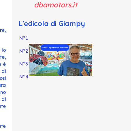
dbamotors.it
L'edicola di Giampy
re,
N°1
 lo
N°
2
te,
N°3
e è
 di
N°4
osi
ura
nno
 di
nte
nte