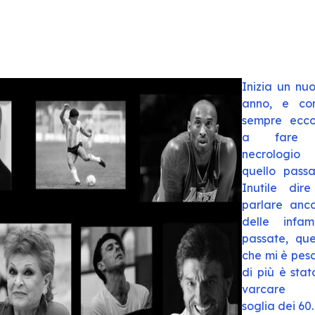
Inizia un nu
anno, e co
sempre ecc
a fare 
necrologio
quello passa
Inutile dir
parlare anc
delle infam
passate, que
che mi è pes
di più è stato
varcare 
soglia dei 60