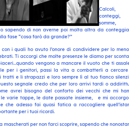
Calcoli,
conteggi,
somme,
io sapendo di non averne poi molta altra da conteggia
 alla fase “cosa farò da grande?”
 con i quali ho avuto l’onore di condividere per lo meno
lebrati. Ti accorgi che molte presenze le diamo per sconta
ri piaceri…quando vengono a mancare il vuoto che ti assal
le per i genitori, passi la vita a combatterli a cercare
 tratti e li strapazzi e loro sempre lì al tuo fianco silenzi
uesto segnale credo che per loro arrivi tardi o addiritt
me avrei bisogno del conforto dei vecchi che mi ha
 le varie tappe, le date passate insieme, e mi accorgo
e che adesso fai quasi fatica a raccogliere quell’ista
ortante per i tuoi ricordi.
ora mascherati per non farci scoprire, sapendo che nonosta