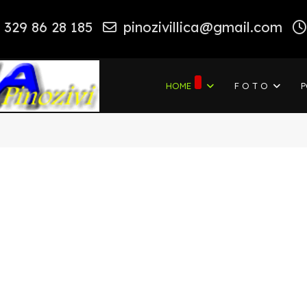
 329 86 28 185
pinozivillica@gmail.com
HOME
F O T O
P