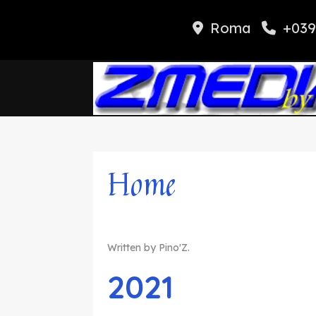
Roma
+039
Home
Written by Pino'Z.
2021