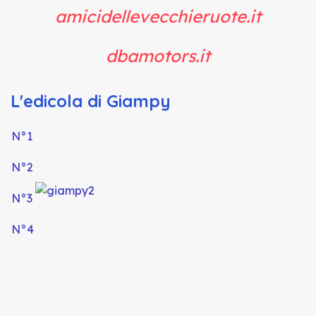
amicidellevecchieruote.it
dbamotors.it
L'edicola di Giampy
N°1
N°
2
N°3
N°4